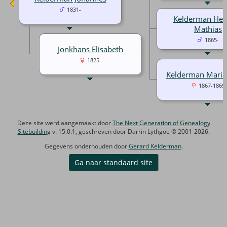
1831-
Kelderman Hei
Mathias
1865-
Jonkhans Elisabeth
1825-
Kelderman Maria
1867-1869
Deze site werd aangemaakt door
The Next Generation of Genealogy
Sitebuilding
v. 15.0.1, geschreven door Darrin Lythgoe © 2001-2026.
Gegevens onderhouden door
Gerard Kelderman
.
Ga naar standaard site