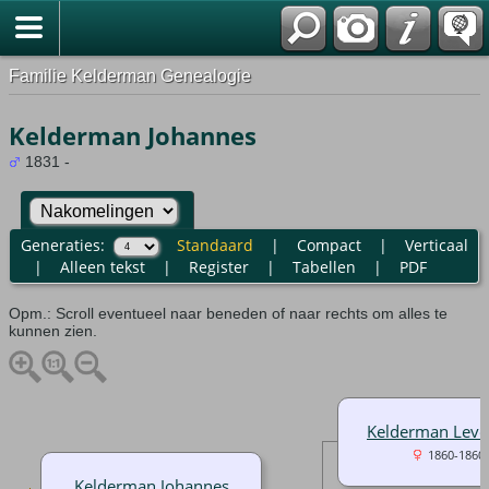
Familie Kelderman Genealogie
Kelderman Johannes
1831 -
Generaties:
Standaard
|
Compact
|
Verticaal
|
Alleen tekst
|
Register
|
Tabellen
|
PDF
Opm.: Scroll eventueel naar beneden of naar rechts om alles te
kunnen zien.
Kelderman Leve
1860-1860
Kelderman Johannes