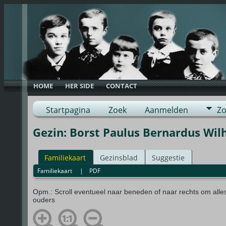
HOME
HER SIDE
CONTACT
Startpagina
Zoek
Aanmelden
Zo
Gezin: Borst Paulus Bernardus Wil
Familiekaart
Gezinsblad
Suggestie
Familiekaart
|
PDF
Opm.: Scroll eventueel naar beneden of naar rechts om alle
ouders