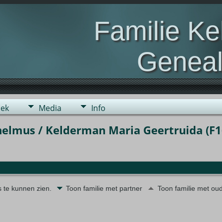
Familie K
Geneal
Genealogie van de fami
ek
Media
Info
helmus / Kelderman Maria Geertruida (F1
s te kunnen zien.
Toon familie met partner
Toon familie met ou