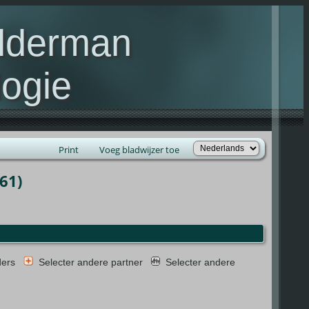
elderman
ogie
lie Kelderman(s)
Print
Voeg bladwijzer toe
61)
ders
Selecter andere partner
Selecter andere