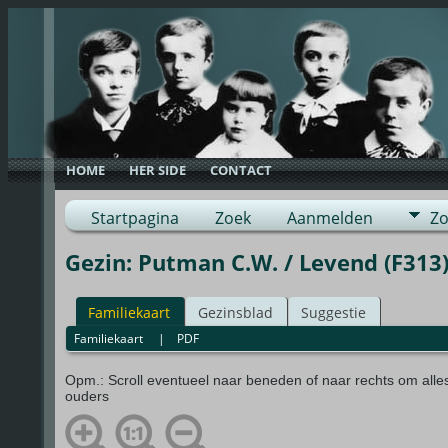
HOME
HER SIDE
CONTACT
Startpagina
Zoek
Aanmelden
Zo
Gezin: Putman C.W. / Levend (F313
Familiekaart
Gezinsblad
Suggestie
Familiekaart
|
PDF
Opm.: Scroll eventueel naar beneden of naar rechts om alle
ouders