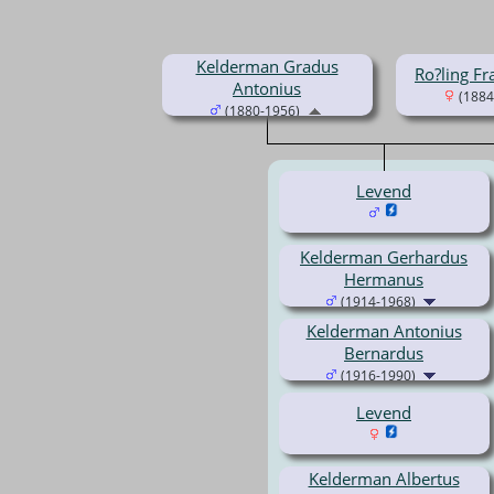
Kelderman Gradus
Ro?ling Fr
Antonius
(1884
(1880-1956)
Levend
Kelderman Gerhardus
Hermanus
(1914-1968)
Kelderman Antonius
Bernardus
(1916-1990)
Levend
Kelderman Albertus