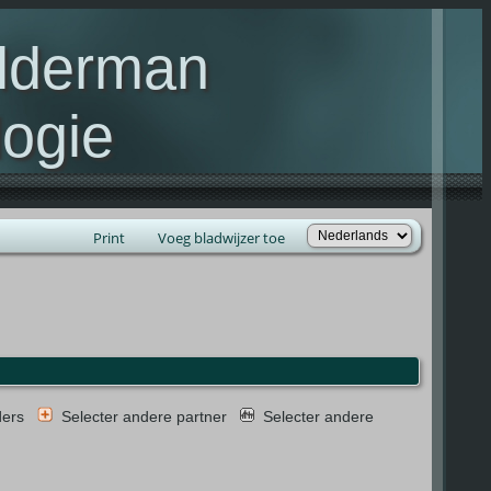
elderman
ogie
lie Kelderman(s)
Print
Voeg bladwijzer toe
ders
Selecter andere partner
Selecter andere