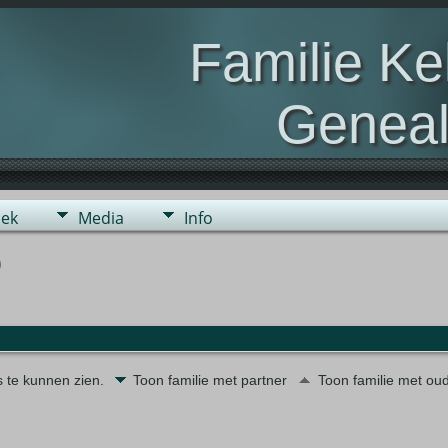
Familie K
Geneal
Genealogie van de fami
ek
Media
Info
)
s te kunnen zien.
Toon familie met partner
Toon familie met ou