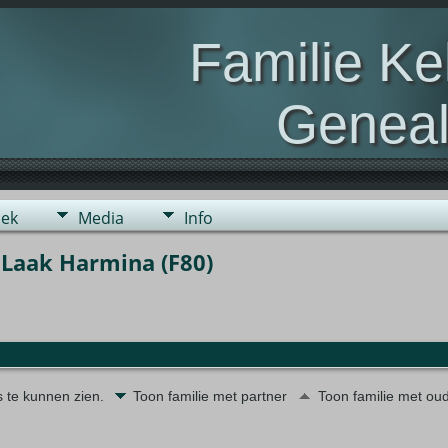
Familie K
Geneal
Genealogie van de fami
ek
Media
Info
 Laak Harmina (F80)
s te kunnen zien.
Toon familie met partner
Toon familie met ou