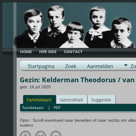
HOME
HER SIDE
CONTACT
Startpagina
Zoek
Aanmelden
Zo
Gezin: Kelderman Theodorus / van
getr. 16 jul 1825
Familiekaart
Gezinsblad
Suggestie
Familiekaart
|
PDF
Opm.: Scroll eventueel naar beneden of naar rechts om alle
ouders