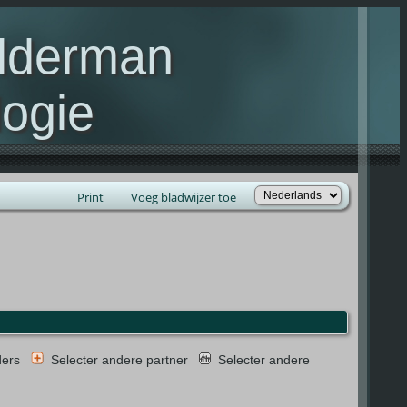
elderman
ogie
lie Kelderman(s)
Print
Voeg bladwijzer toe
ders
Selecter andere partner
Selecter andere