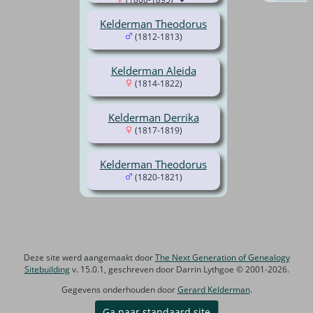
Kelderman Theodorus
(1812-1813)
Kelderman Aleida
(1814-1822)
Kelderman Derrika
(1817-1819)
Kelderman Theodorus
(1820-1821)
Deze site werd aangemaakt door
The Next Generation of Genealogy
Sitebuilding
v. 15.0.1, geschreven door Darrin Lythgoe © 2001-2026.
Gegevens onderhouden door
Gerard Kelderman
.
Ga naar standaard site