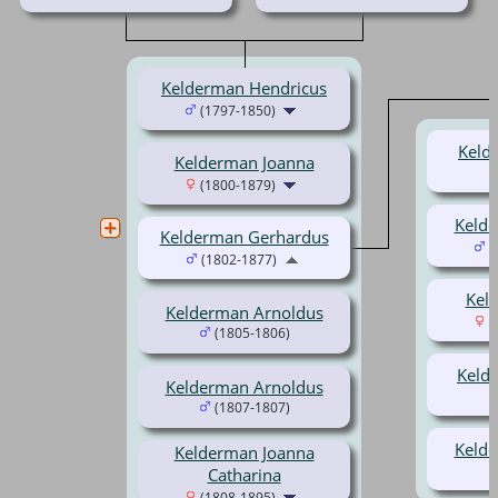
Kelderman Hendricus
(1797-1850)
Keld
Kelderman Joanna
(1800-1879)
Kelde
Kelderman Gerhardus
(
(1802-1877)
Kel
Kelderman Arnoldus
(
(1805-1806)
Keld
Kelderman Arnoldus
(1807-1807)
Kelde
Kelderman Joanna
Catharina
(1808-1895)