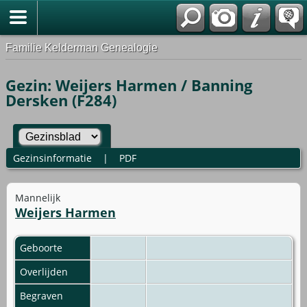
Familie Kelderman Genealogie
Gezin: Weijers Harmen / Banning
Dersken (F284)
Gezinsinformatie
|
PDF
Mannelijk
Weijers Harmen
Geboorte
Overlijden
Begraven