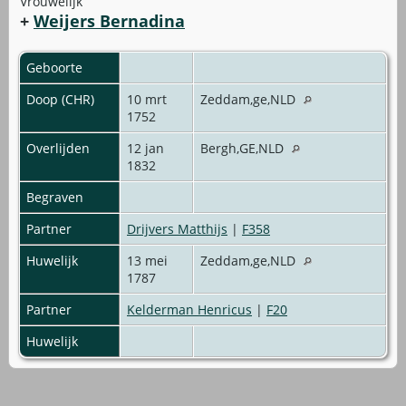
Vrouwelijk
+
Weijers Bernadina
Geboorte
Doop (CHR)
10 mrt
Zeddam,ge,NLD
1752
Overlijden
12 jan
Bergh,GE,NLD
1832
Begraven
Partner
Drijvers Matthijs
|
F358
Huwelijk
13 mei
Zeddam,ge,NLD
1787
Partner
Kelderman Henricus
|
F20
Huwelijk