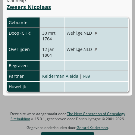
Mannelijk
Zweers Nicolaas
Geboorte
Doop (CHR)
30 mrt
Wehl,ge,NLD
1764
Overlijden
12 jan
Wehl,ge,NLD
1804
Begraven
Partner
Kelderman Aleida
|
F89
Huwelijk
Deze site werd aangemaakt door
The Next Generation of Genealogy
Sitebuilding
v. 15.0.1, geschreven door Darrin Lythgoe © 2001-2026.
Gegevens onderhouden door
Gerard Kelderman
.