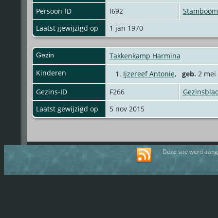
Persoon-ID
I692
Stamboom 
Laatst gewijzigd op
1 jan 1970
Gezin
Takkenkamp Harmina
Kinderen
1.
Ijzereef Antonie
,
geb.
2 mei 
Gezins-ID
F266
Gezinsbla
Laatst gewijzigd op
5 nov 2015
Deze site werd aan