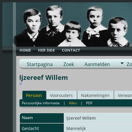
HOME
HER SIDE
CONTACT
Startpagina
Zoek
Aanmelden
Zo
Ijzereef Willem
Persoon
Voorouders
Nakomelingen
Verwan
Persoonlijke informatie
|
Alles
|
PDF
Naam
Ijzereef
Willem
Geslacht
Mannelijk