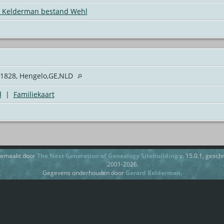
Kelderman bestand Wehl
1828, Hengelo,GE,NLD
d
|
Familiekaart
gemaakt door
The Next Generation of Genealogy Sitebuilding
v. 15.0.1, gesc
2001-2026.
Gegevens onderhouden door
Gerard Kelderman
.