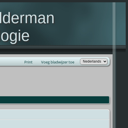
elderman
ogie
lie Kelderman(s)
Print
Voeg bladwijzer toe