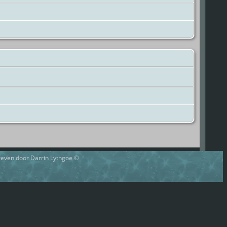
hreven door Darrin Lythgoe ©