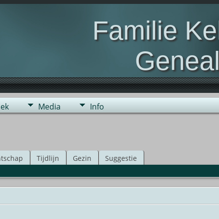
Familie K
Geneal
Genealogie van de fami
ek
Media
Info
tschap
Tijdlijn
Gezin
Suggestie