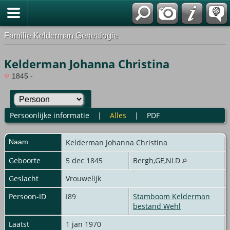
Familie Kelderman Genealogie
Kelderman Johanna Christina
1845 -
Persoonlijke informatie
|
Alles
|
PDF
Naam
Kelderman
Johanna Christina
Geboorte
5 dec 1845
Bergh,GE,NLD
Geslacht
Vrouwelijk
Persoon-ID
I89
Stamboom Kelderman
bestand Wehl
Laatst
1 jan 1970