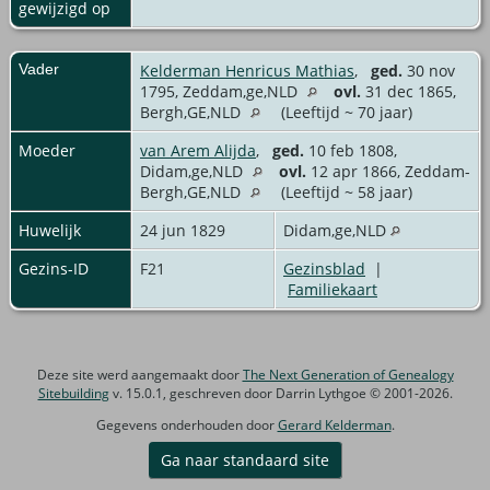
gewijzigd op
Vader
Kelderman Henricus Mathias
,
ged.
30 nov
1795, Zeddam,ge,NLD
ovl.
31 dec 1865,
Bergh,GE,NLD
(Leeftijd ~ 70 jaar)
Moeder
van Arem Alijda
,
ged.
10 feb 1808,
Didam,ge,NLD
ovl.
12 apr 1866, Zeddam-
Bergh,GE,NLD
(Leeftijd ~ 58 jaar)
Huwelijk
24 jun 1829
Didam,ge,NLD
Gezins-ID
F21
Gezinsblad
|
Familiekaart
Deze site werd aangemaakt door
The Next Generation of Genealogy
Sitebuilding
v. 15.0.1, geschreven door Darrin Lythgoe © 2001-2026.
Gegevens onderhouden door
Gerard Kelderman
.
Ga naar standaard site