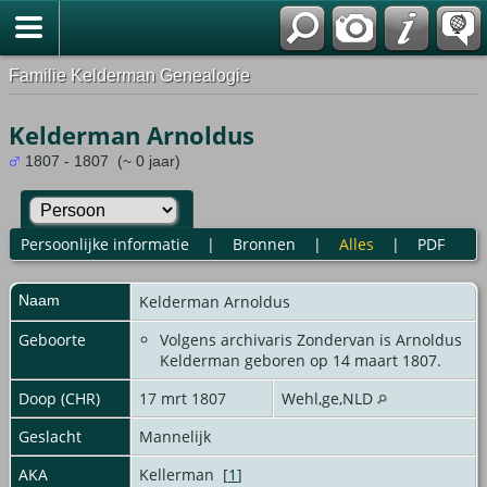
Familie Kelderman Genealogie
Kelderman Arnoldus
1807 - 1807 (~ 0 jaar)
Persoonlijke informatie
|
Bronnen
|
Alles
|
PDF
Naam
Kelderman
Arnoldus
Geboorte
Volgens archivaris Zondervan is Arnoldus
Kelderman geboren op 14 maart 1807.
Doop (CHR)
17 mrt 1807
Wehl,ge,NLD
Geslacht
Mannelijk
AKA
Kellerman [
1
]