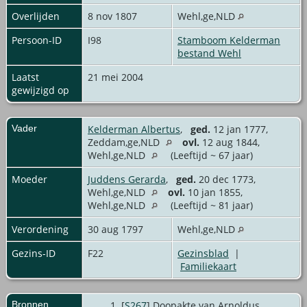
Overlijden
8 nov 1807
Wehl,ge,NLD
Persoon-ID
I98
Stamboom Kelderman
bestand Wehl
Laatst
21 mei 2004
gewijzigd op
Vader
Kelderman Albertus
,
ged.
12 jan 1777,
Zeddam,ge,NLD
ovl.
12 aug 1844,
Wehl,ge,NLD
(Leeftijd ~ 67 jaar)
Moeder
Juddens Gerarda
,
ged.
20 dec 1773,
Wehl,ge,NLD
ovl.
10 jan 1855,
Wehl,ge,NLD
(Leeftijd ~ 81 jaar)
Verordening
30 aug 1797
Wehl,ge,NLD
Gezins-ID
F22
Gezinsblad
|
Familiekaart
Bronnen
[
S267
] Doopakte van Arnoldus