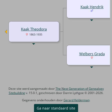
Kaak Hendrik
Kaak Theodora
1863-1935
Welbers Grada
Deze site werd aangemaakt door
The Next Generation of Genealogy
Sitebuilding
v. 15.0.1, geschreven door Darrin Lythgoe © 2001-2026.
Gegevens onderhouden door
Gerard Kelderman
.
Ga naar standaard site