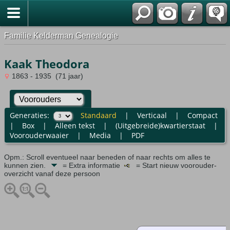
Familie Kelderman Genealogie
Kaak Theodora
1863 - 1935 (71 jaar)
Generaties:
Standaard
|
Verticaal
|
Compact
|
Box
|
Alleen tekst
|
(Uitgebreide)kwartierstaat
|
Voorouderwaaier
|
Media
|
PDF
Opm.: Scroll eventueel naar beneden of naar rechts om alles te
kunnen zien.
= Extra informatie
= Start nieuw voorouder-
overzicht vanaf deze persoon