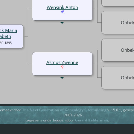
Wensink Anton
Onbe
nk Maria
sabeth
50-1895
Onbe
Asmus Zwenne
Onbe
gemaakt door
The Next Generation of Genealogy Sitebuilding
v. 15.0.1, gesc
2001-2026.
Gegevens onderhouden door
Gerard Kelderman
.