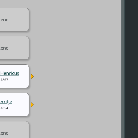
kend
kend
Henricus
-1867
rritje
-1854
kend