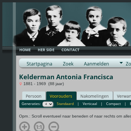
HOME
HER SIDE
CONTACT
Startpagina
Zoek
Aanmelden
Zo
Kelderman Antonia Francisca
1881 - 1969 (88 jaar)
Persoon
Voorouders
Nakomelingen
Verwan
Generaties:
Standaard
|
Verticaal
|
Compact
|
Opm.: Scroll eventueel naar beneden of naar rechts om alle