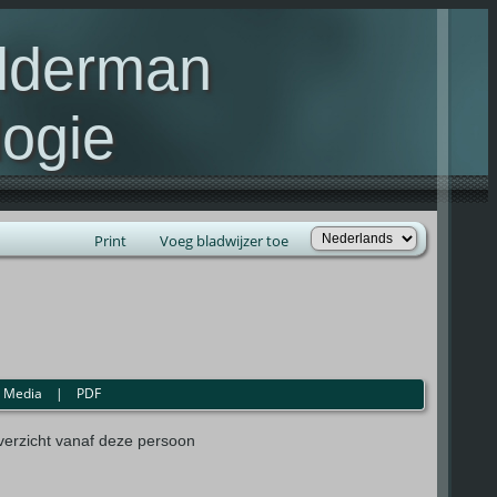
elderman
ogie
lie Kelderman(s)
Print
Voeg bladwijzer toe
|
Media
|
PDF
erzicht vanaf deze persoon