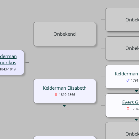
Onbe
Onbekend
Onbe
lderman
ndrikus
1843-1919
Kelderman 
1791
Kelderman Elisabeth
1819-1866
Evers Ge
1794
Onbe