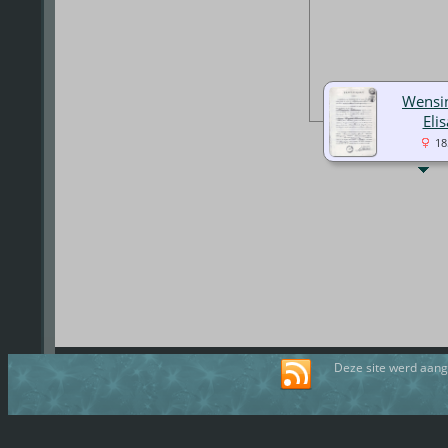
Wensi
Eli
18
Deze site werd aan