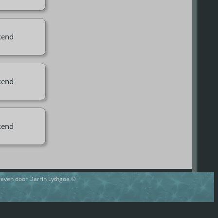
kend
kend
kend
hreven door Darrin Lythgoe ©