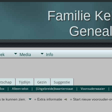
Familie K
Geneal
Genealogie van de fami
ek
Media
Info
tschap
Tijdlijn
Gezin
Suggestie
Box
|
Alleen tekst
|
(Uitgebreide)kwartierstaat
|
Voorouderwaaier
s te kunnen zien.
= Extra informatie
= Start nieuw voorouder-ov