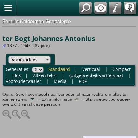
Familie Kelderman Genealogie
ter Bogt Johannes Antonius
1877 - 1945 (67 jaar)
Generaties:
Standaard
|
Verticaal
|
Compact
|
Box
|
Alleen tekst
|
(Uitgebreide)kwartierstaat
|
Voorouderwaaier
|
Media
|
PDF
Opm.: Scroll eventueel naar beneden of naar rechts om alles te
kunnen zien.
= Extra informatie
= Start nieuw voorouder-
overzicht vanaf deze persoon