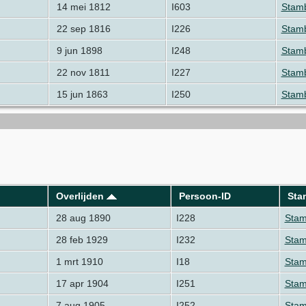
14 mei 1812
I603
Stamb
22 sep 1816
I226
Stamb
9 jun 1898
I248
Stamb
22 nov 1811
I227
Stamb
15 jun 1863
I250
Stamb
Overlijden
Persoon-ID
Sta
28 aug 1890
I228
Stam
28 feb 1929
I232
Stam
1 mrt 1910
I18
Stam
17 apr 1904
I251
Stam
7 aug 1905
I252
Stam