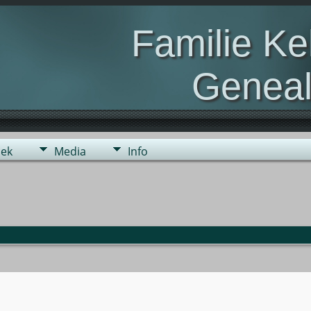
Familie K
Geneal
Genealogie van de fami
ek
Media
Info