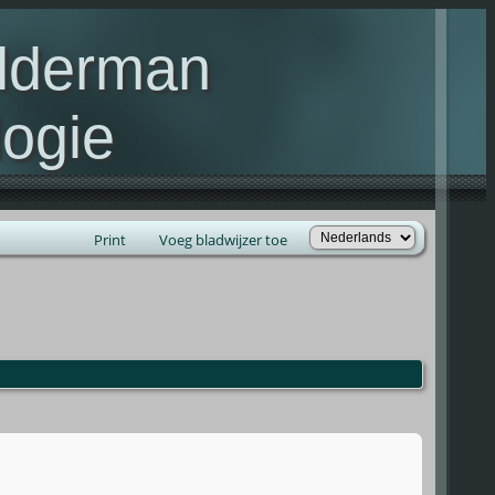
elderman
ogie
lie Kelderman(s)
Print
Voeg bladwijzer toe