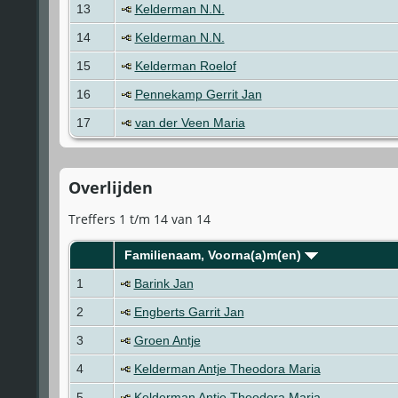
13
Kelderman N.N.
14
Kelderman N.N.
15
Kelderman Roelof
16
Pennekamp Gerrit Jan
17
van der Veen Maria
Overlijden
Treffers 1 t/m 14 van 14
Familienaam, Voorna(a)m(en)
1
Barink Jan
2
Engberts Garrit Jan
3
Groen Antje
4
Kelderman Antje Theodora Maria
5
Kelderman Antje Theodora Maria