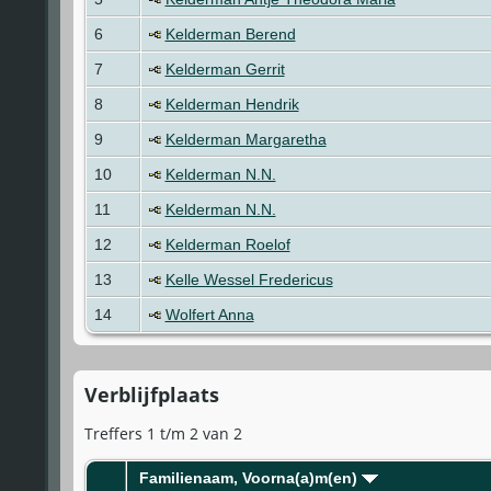
6
Kelderman Berend
7
Kelderman Gerrit
8
Kelderman Hendrik
9
Kelderman Margaretha
10
Kelderman N.N.
11
Kelderman N.N.
12
Kelderman Roelof
13
Kelle Wessel Fredericus
14
Wolfert Anna
Verblijfplaats
Treffers 1 t/m 2 van 2
Familienaam, Voorna(a)m(en)