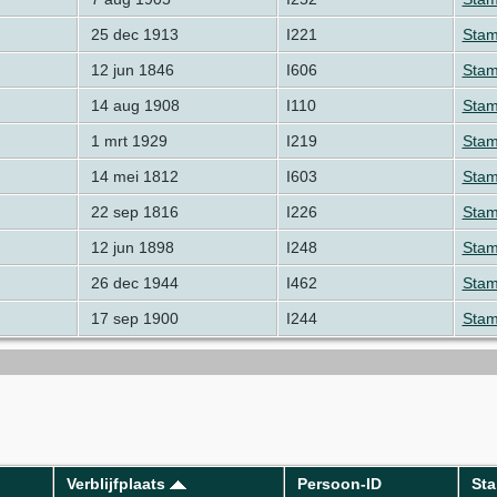
25 dec 1913
I221
Stam
12 jun 1846
I606
Stam
14 aug 1908
I110
Stam
1 mrt 1929
I219
Stam
14 mei 1812
I603
Stam
22 sep 1816
I226
Stam
12 jun 1898
I248
Stam
26 dec 1944
I462
Stam
17 sep 1900
I244
Stam
Verblijfplaats
Persoon-ID
St