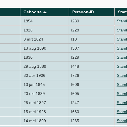
Geboorte
Persoon-ID
Sta
1854
I230
Stamb
1826
I228
Stamb
3 mrt 1824
I18
Stamb
13 aug 1890
I307
Stamb
1830
I229
Stamb
29 aug 1889
I448
Stam
30 apr 1906
I726
Stamb
13 jan 1845
I606
Stamb
20 okt 1839
I605
Stamb
25 mei 1897
I247
Stamb
15 mei 1928
I630
Stamb
14 mei 1899
I265
Stamb