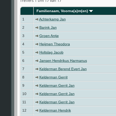
Treffers 1 t/m 17 van 17
Familienaam, Voorna(a)m(en)
1
Achterkamp Jan
2
Barink Jan
3
Groen Antje
4
Heijmen Theodora
5
Holtslag Jacob
6
Jansen Hendrikus Harmanus
7
Kelderman Berend Evert Jan
8
Kelderman Gerrit
9
Kelderman Gerrit Jan
10
Kelderman Gerrit Jan
11
Kelderman Gerrit Jan
12
Kelderman Hendrik