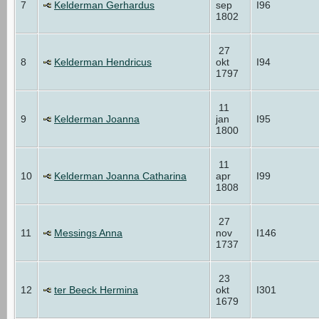
7
Kelderman Gerhardus
sep
I96
1802
27
8
Kelderman Hendricus
okt
I94
1797
11
9
Kelderman Joanna
jan
I95
1800
11
10
Kelderman Joanna Catharina
apr
I99
1808
27
11
Messings Anna
nov
I146
1737
23
12
ter Beeck Hermina
okt
I301
1679