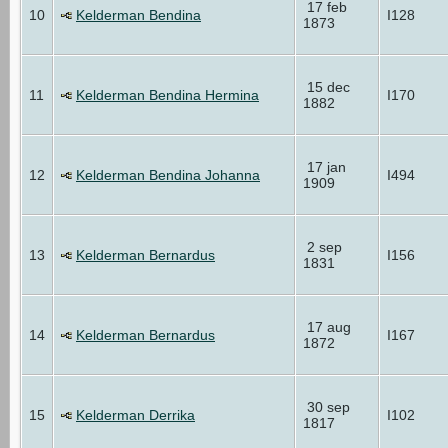
17 feb
10
Kelderman Bendina
I128
1873
15 dec
11
Kelderman Bendina Hermina
I170
1882
17 jan
12
Kelderman Bendina Johanna
I494
1909
2 sep
13
Kelderman Bernardus
I156
1831
17 aug
14
Kelderman Bernardus
I167
1872
30 sep
15
Kelderman Derrika
I102
1817