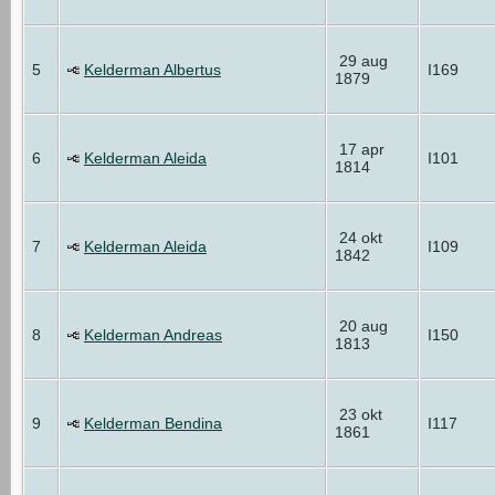
29 aug
5
Kelderman Albertus
I169
1879
17 apr
6
Kelderman Aleida
I101
1814
24 okt
7
Kelderman Aleida
I109
1842
20 aug
8
Kelderman Andreas
I150
1813
23 okt
9
Kelderman Bendina
I117
1861