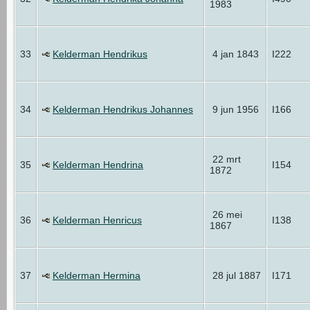
1983
33
Kelderman Hendrikus
4 jan 1843
I222
34
Kelderman Hendrikus Johannes
9 jun 1956
I166
22 mrt
35
Kelderman Hendrina
I154
1872
26 mei
36
Kelderman Henricus
I138
1867
37
Kelderman Hermina
28 jul 1887
I171