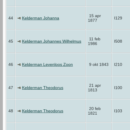
15 apr
44
Kelderman Johanna
I129
1877
11 feb
45
Kelderman Johannes Wilhelmus
I508
1986
46
Kelderman Levenloos Zoon
9 okt 1843
I210
21 apr
47
Kelderman Theodorus
I100
1813
20 feb
48
Kelderman Theodorus
I103
1821