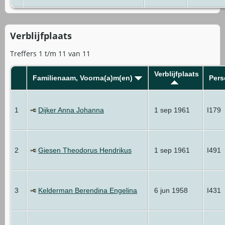
Verblijfplaats
Treffers 1 t/m 11 van 11
Verblijfplaats
Familienaam, Voorna(a)m(en)
Pers
1
Dijker Anna Johanna
1 sep 1961
I179
2
Giesen Theodorus Hendrikus
1 sep 1961
I491
3
Kelderman Berendina Engelina
6 jun 1958
I431