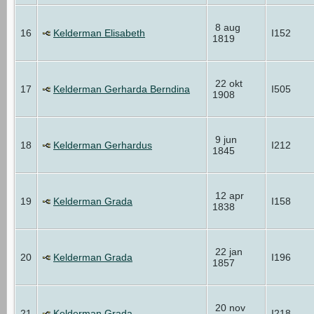
8 aug
16
Kelderman Elisabeth
I152
1819
22 okt
17
Kelderman Gerharda Berndina
I505
1908
9 jun
18
Kelderman Gerhardus
I212
1845
12 apr
19
Kelderman Grada
I158
1838
22 jan
20
Kelderman Grada
I196
1857
20 nov
21
Kelderman Grada
I218