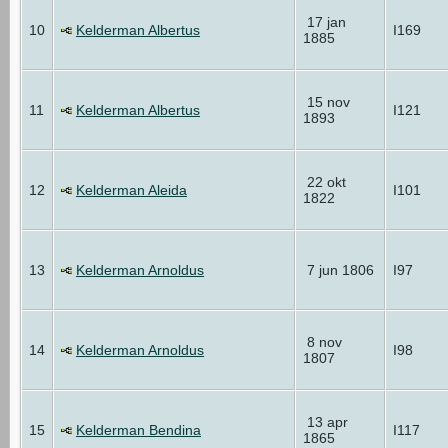
17 jan
10
Kelderman Albertus
I169
1885
15 nov
11
Kelderman Albertus
I121
1893
22 okt
12
Kelderman Aleida
I101
1822
13
Kelderman Arnoldus
7 jun 1806
I97
8 nov
14
Kelderman Arnoldus
I98
1807
13 apr
15
Kelderman Bendina
I117
1865