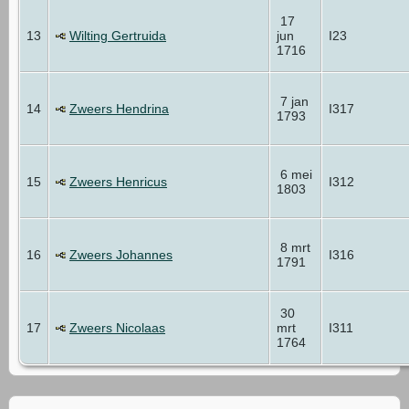
17
13
Wilting Gertruida
jun
I23
1716
7 jan
14
Zweers Hendrina
I317
1793
6 mei
15
Zweers Henricus
I312
1803
8 mrt
16
Zweers Johannes
I316
1791
30
17
Zweers Nicolaas
mrt
I311
1764