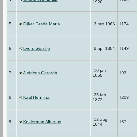
1920
5
Dijker Grada Maria
3 mrt 1966
I174
6
Evers Gerritje
9 apr 1854
I149
10 jan
7
Juddens Gerarda
I93
1855
25 feb
8
Kaal Hermina
I209
1872
12 aug
9
Kelderman Albertus
I67
1844