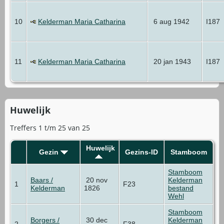
10
Kelderman Maria Catharina
6 aug 1942
I187
11
Kelderman Maria Catharina
20 jan 1943
I187
Huwelijk
Treffers 1 t/m 25 van 25
Huwelijk
Gezin
Gezins-ID
Stamboom
Stamboom
Baars /
20 nov
Kelderman
1
F23
Kelderman
1826
bestand
Wehl
Stamboom
Borgers /
30 dec
Kelderman
2
F38