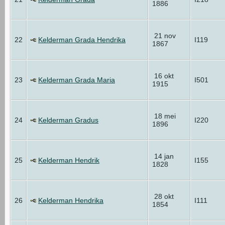
1886
21 nov
22
Kelderman Grada Hendrika
I119
1867
16 okt
23
Kelderman Grada Maria
I501
1915
18 mei
24
Kelderman Gradus
I220
1896
14 jan
25
Kelderman Hendrik
I155
1828
28 okt
26
Kelderman Hendrika
I111
1854