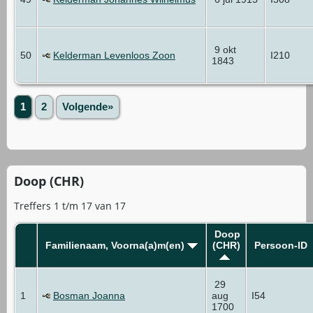
9 okt
50
Kelderman Levenloos Zoon
I210
1843
1
2
Volgende»
Doop (CHR)
Treffers 1 t/m 17 van 17
Doop
Familienaam, Voorna(a)m(en)
(CHR)
Persoon-ID
29
1
Bosman Joanna
aug
I54
1700