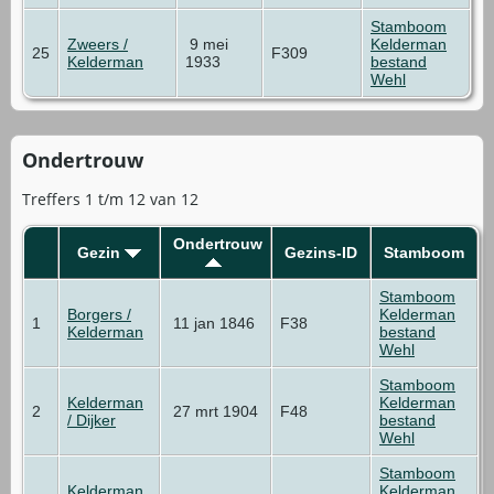
Stamboom
Zweers /
9 mei
Kelderman
25
F309
Kelderman
1933
bestand
Wehl
Ondertrouw
Treffers 1 t/m 12 van 12
Ondertrouw
Gezin
Gezins-ID
Stamboom
Stamboom
Borgers /
Kelderman
1
11 jan 1846
F38
Kelderman
bestand
Wehl
Stamboom
Kelderman
Kelderman
2
27 mrt 1904
F48
/ Dijker
bestand
Wehl
Stamboom
Kelderman
Kelderman