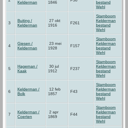
Kelderman
1846
bestand
Wehl
Stamboom
Buiting /
27 okt
Kelderman
3
F261
Kelderman
1916
bestand
Wehl
Stamboom
Giesen /
23 mei
Kelderman
4
F157
Kelderman
1928
bestand
Wehl
Stamboom
Hageman /
30 jul
Kelderman
5
F237
Kaak
1912
bestand
Wehl
Stamboom
Kelderman /
12 feb
Kelderman
6
F43
Bolk
1857
bestand
Wehl
Stamboom
Kelderman /
2 apr
Kelderman
7
F44
Coerten
1869
bestand
Wehl