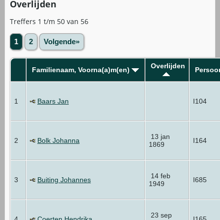
Overlijden
Treffers 1 t/m 50 van 56
1
2
Volgende»
Overlijden
Familienaam, Voorna(a)m(en)
Persoo
1
Baars Jan
I104
13 jan
2
Bolk Johanna
I164
1869
14 feb
3
Buiting Johannes
I685
1949
23 sep
4
Coerten Hendrika
I165