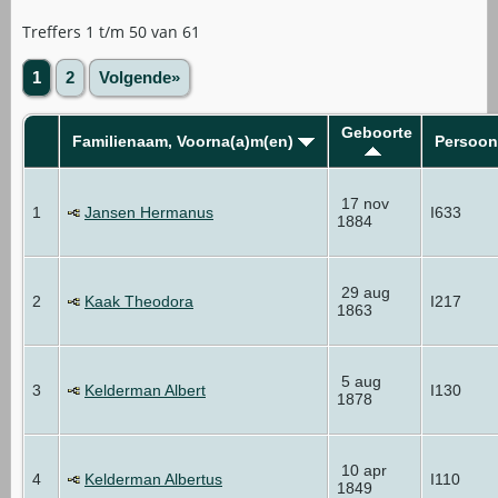
Treffers 1 t/m 50 van 61
1
2
Volgende»
Geboorte
Familienaam, Voorna(a)m(en)
Persoon
17 nov
1
Jansen Hermanus
I633
1884
29 aug
2
Kaak Theodora
I217
1863
5 aug
3
Kelderman Albert
I130
1878
10 apr
4
Kelderman Albertus
I110
1849