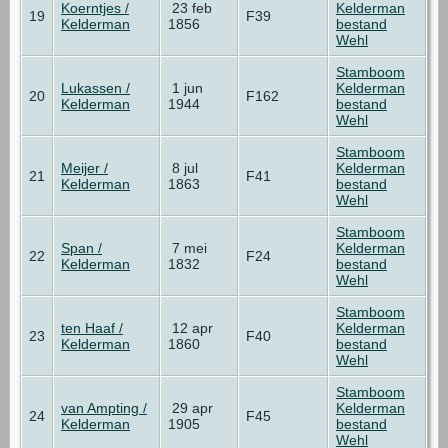
Koerntjes /
23 feb
Kelderman
19
F39
Kelderman
1856
bestand
Wehl
Stamboom
Lukassen /
1 jun
Kelderman
20
F162
Kelderman
1944
bestand
Wehl
Stamboom
Meijer /
8 jul
Kelderman
21
F41
Kelderman
1863
bestand
Wehl
Stamboom
Span /
7 mei
Kelderman
22
F24
Kelderman
1832
bestand
Wehl
Stamboom
ten Haaf /
12 apr
Kelderman
23
F40
Kelderman
1860
bestand
Wehl
Stamboom
van Ampting /
29 apr
Kelderman
24
F45
Kelderman
1905
bestand
Wehl