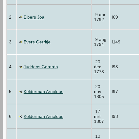
9 apr
2
Elbers Joa
I69
1792
9 aug
3
Evers Gerritje
I149
1794
20
4
Juddens Gerarda
dec
I93
1773
20
5
Kelderman Arnoldus
nov
I97
1805
17
6
Kelderman Arnoldus
mrt
I98
1807
10