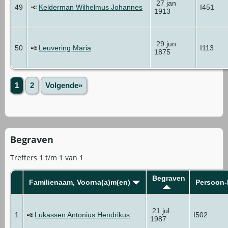
27 jan
49
Kelderman Wilhelmus Johannes
I451
1913
29 jun
50
Leuvering Maria
I113
1875
1
2
Volgende»
Begraven
Treffers 1 t/m 1 van 1
Begraven
Familienaam, Voorna(a)m(en)
Persoon-
21 jul
1
Lukassen Antonius Hendrikus
I502
1987