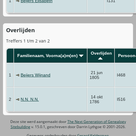
1
Beijers Elisabeth
I131
Overlijden
Treffers 1 t/m 2 van 2
Overlijden
Familienaam, Voorna(a)m(en)
Persoon
21 jun
1
Beijers Wijnand
I468
1805
14 okt
2
N.N. N.N.
I516
1786
Deze site werd aangemaakt door
The Next Generation of Genealogy
Sitebuilding
v. 15.0.1, geschreven door Darrin Lythgoe © 2001-2026.
Gegevens onderhouden door
Gerard Kelderman
.