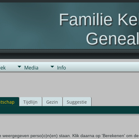
Familie K
Geneal
Genealogie van de fami
ek
Media
Info
tschap
Tijdlijn
Gezin
Suggestie
de weergegeven perso(o)n(en) staan. Klik daarna op 'Berekenen' om de