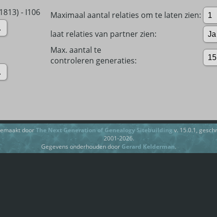
1813) - I106
Maximaal aantal relaties om te laten zien:
laat relaties van partner zien:
Max. aantal te
controleren generaties:
gemaakt door
The Next Generation of Genealogy Sitebuilding
v. 15.0.1, gesc
2001-2026.
Gegevens onderhouden door
Gerard Kelderman
.