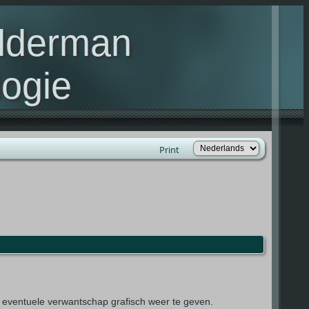
elderman
ogie
lie Kelderman(s)
Print
 eventuele verwantschap grafisch weer te geven.