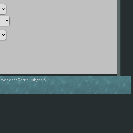
hreven door Darrin Lythgoe ©