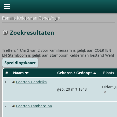
Familie Kelderman Genealogie
Zoekresultaten
Treffers 1 t/m 2 van 2 voor Familienaam is gelijk aan COERTEN
EN Stamboom is gelijk aan Stamboom Kelderman bestand Wehl
Spreidingskaart
#
Naam
Geboren / Gedoopt
Plaats
1
Coerten Hendrika
Didam,g
geb. 20 mrt 1848
2
Coerten Lamberdina