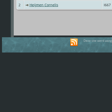
2
Heijmen Cornelis
I667
Deze site werd aan