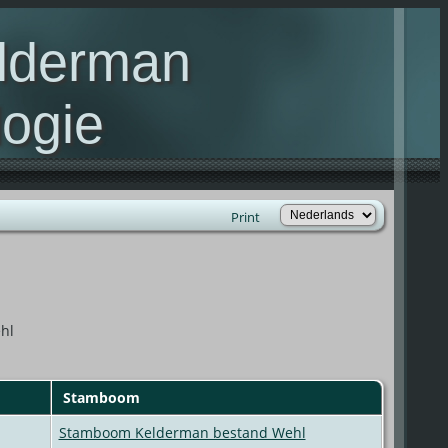
elderman
ogie
lie Kelderman(s)
Print
hl
Stamboom
Stamboom Kelderman bestand Wehl