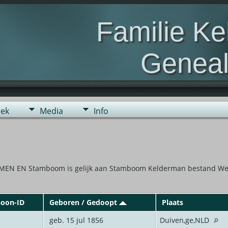
Familie K
Geneal
Genealogie van de fami
ek
Media
Info
HEIJMEN EN Stamboom is gelijk aan Stamboom Kelderman bestand We
soon-ID
Geboren / Gedoopt
Plaats
geb. 15 jul 1856
Duiven,ge,NLD