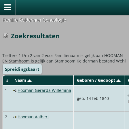
Familie Kelderman Genealogie
Zoekresultaten
Treffers 1 t/m 2 van 2 voor Familienaam is gelijk aan HOOMAN
EN Stamboom is gelijk aan Stamboom Kelderman bestand Wehl
Spreidingskaart
#
Naam
Geboren / Gedoopt
P
1
Hooman Gerarda Willemina
H
geb. 14 feb 1840
2
Hooman Aalbert