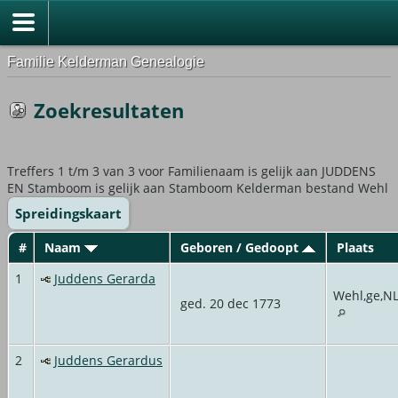
Familie Kelderman Genealogie
Zoekresultaten
Treffers 1 t/m 3 van 3 voor Familienaam is gelijk aan JUDDENS
EN Stamboom is gelijk aan Stamboom Kelderman bestand Wehl
Spreidingskaart
#
Naam
Geboren / Gedoopt
Plaats
1
Juddens Gerarda
Wehl,ge,N
ged. 20 dec 1773
2
Juddens Gerardus