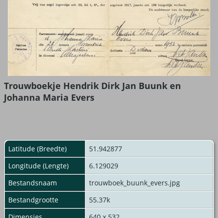
Trouwboekje Hendrik Dirk Jan Buunk en
Johanna Maria Evers
Latitude (Breedte)
51.942877
Longitude (Lengte)
6.129029
Bestandsnaam
trouwboek_buunk_evers.jpg
Bestandgrootte
55.37k
Dimensies
640 x 532