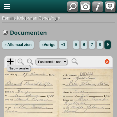
Familie Kelderman Genealogie
Documenten
» Allemaal zien
«Vorige
«1
...
5
6
7
8
9