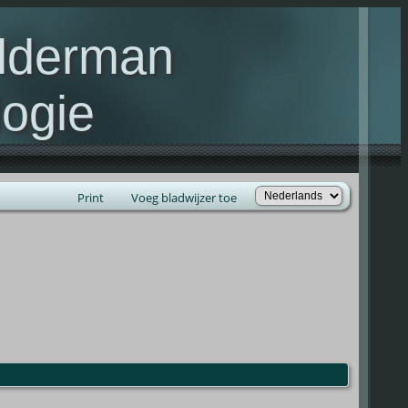
elderman
ogie
lie Kelderman(s)
Print
Voeg bladwijzer toe