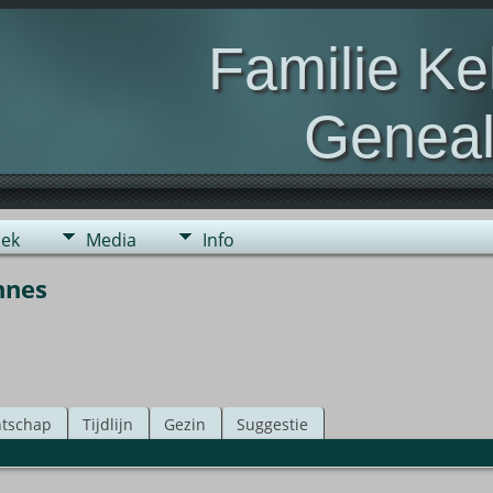
Familie K
Geneal
Genealogie van de fami
ek
Media
Info
nnes
tschap
Tijdlijn
Gezin
Suggestie