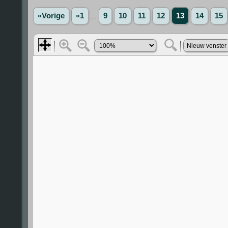
«Vorige
«1
...
9
10
11
12
13
14
15