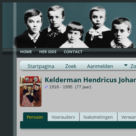
HOME
HER SIDE
CONTACT
Startpagina
Zoek
Aanmelden
Zo
Kelderman Hendricus Joha
1918 - 1995 (77 jaar)
Persoon
Voorouders
Nakomelingen
Verwan