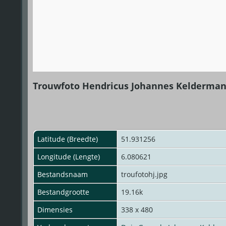
Trouwfoto Hendricus Johannes Kelderman
Latitude (Breedte)
51.931256
Longitude (Lengte)
6.080621
Bestandsnaam
troufotohj.jpg
Bestandgrootte
19.16k
Dimensies
338 x 480