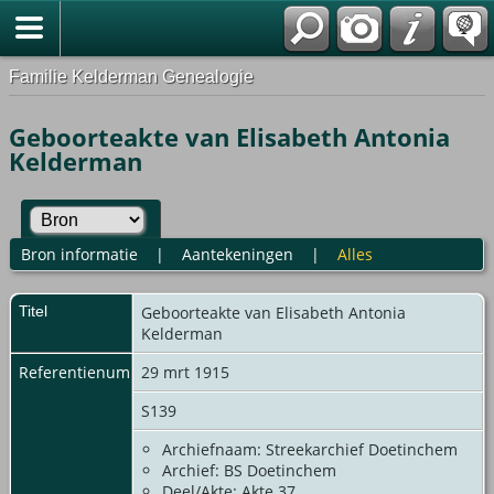
Familie Kelderman Genealogie
Geboorteakte van Elisabeth Antonia
Kelderman
Bron informatie
|
Aantekeningen
|
Alles
Titel
Geboorteakte van Elisabeth Antonia
Kelderman
Referentienummer
29 mrt 1915
S139
Archiefnaam: Streekarchief Doetinchem
Archief: BS Doetinchem
Deel/Akte: Akte 37