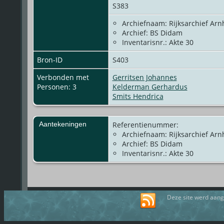
S383
Archiefnaam: Rijksarchief Ar
Archief: BS Didam
Inventarisnr.: Akte 30
Bron-ID
S403
Verbonden met
Gerritsen Johannes
Personen: 3
Kelderman Gerhardus
Smits Hendrica
Aantekeningen
Referentienummer:
Archiefnaam: Rijksarchief Ar
Archief: BS Didam
Inventarisnr.: Akte 30
Deze site werd aan