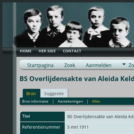
HOME
HER SIDE
CONTACT
Startpagina
Zoek
Aanmelden
Zo
BS Overlijdensakte van Aleida Ke
Bron
Suggestie
Bron informatie
|
Aantekeningen
|
Alles
Titel
BS Overlijdensakte van Aleida 
Referentienummer
5 mrt 1911