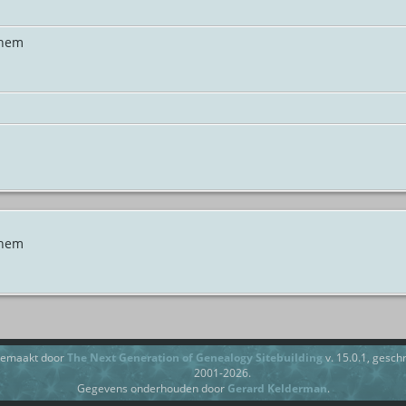
nhem
nhem
gemaakt door
The Next Generation of Genealogy Sitebuilding
v. 15.0.1, gesc
2001-2026.
Gegevens onderhouden door
Gerard Kelderman
.