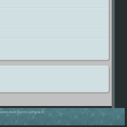
hreven door Darrin Lythgoe ©