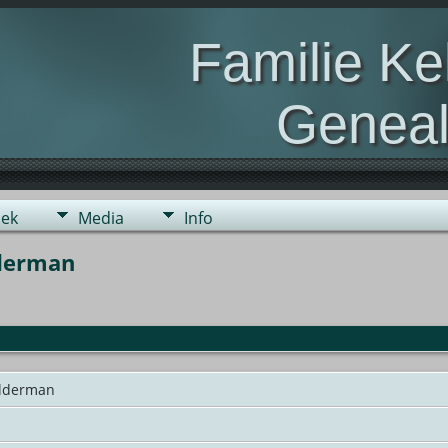
Familie K
Geneal
Genealogie van de fami
ek
Media
Info
lderman
Kelderman