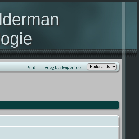
elderman
ogie
lie Kelderman(s)
Print
Voeg bladwijzer toe