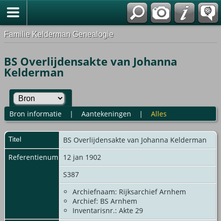
Familie Kelderman Genealogie
BS Overlijdensakte van Johanna
Kelderman
Bron informatie
|
Aantekeningen
|
Alles
Titel
BS Overlijdensakte van Johanna Kelderman
Referentienummer
12 jan 1902
S387
Archiefnaam: Rijksarchief Arnhem
Archief: BS Arnhem
Inventarisnr.: Akte 29