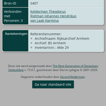
Bron-ID
S407
Verbonden
Kelderman Theodorus
met
Rietman Johannes Hendrikus
Personen: 3
van Laak Harmina
Aantekeningen
Referentienummer:
Archiefnaam: Rijksarchief Arnhem
Archief: BS Arnhem
Inventarisnr.: Akte 29
Deze site werd aangemaakt door
The Next Generation of Genealogy
Sitebuilding
v. 15.0.1, geschreven door Darrin Lythgoe © 2001-2026.
Gegevens onderhouden door
Gerard Kelderman
.
Ga naar standaard site