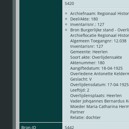
S420
Archiefnaam: Regionaal Histo
Deel/Akte: 180
Inventarisnr.: 127
Bron Burgerlijke stand - Overl
Archieflocatie Regionaal Hist
Algemeen Toegangnr: 12.038
Inventarisnr: 127
Gemeente: Heerlen
Soort akte: Overlijdensakte
Aktenummer: 180
Aangiftedatum: 18-04-1925
Overledene Antonette Kelder
Geslacht: V
Overlijdensdatum: 17-04-1925
Leeftijd: 2
Overlijdensplaats: Heerlen
Vader Johqannes Bernardus 
Moeder Maria Catharina Her
Partner
Relatie: dochter
Bron-ID
S442