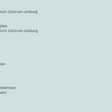
risch Centrum Limburg
ijden
orisch Centrum Limburg
man
Kelderman
mans