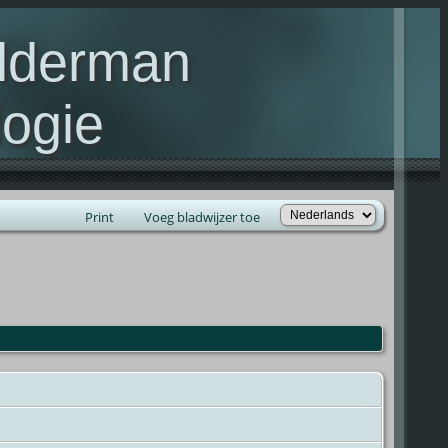
elderman
ogie
lie Kelderman(s)
Print
Voeg bladwijzer toe