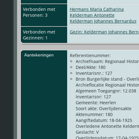
Verbonden met
Hermans Maria Catharina
Personen: 3
Kelderman Antonette
Kelderman Johannes Bernardus
Verbonden met
Gezin: Kelderman Johannes Bern
Gezinnen: 1
Aantekeningen
Referentienummer:
Archiefnaam: Regionaal Histo
Deel/Akte: 180
Inventarisnr.: 127
Bron Burgerlijke stand - Overl
Archieflocatie Regionaal Hist
Algemeen Toegangnr: 12.038
Inventarisnr: 127
Gemeente: Heerlen
Soort akte: Overlijdensakte
Aktenummer: 180
Aangiftedatum: 18-04-1925
Overledene Antonette Kelder
Geslacht: V
Overlijdensdatum: 17-04-1925