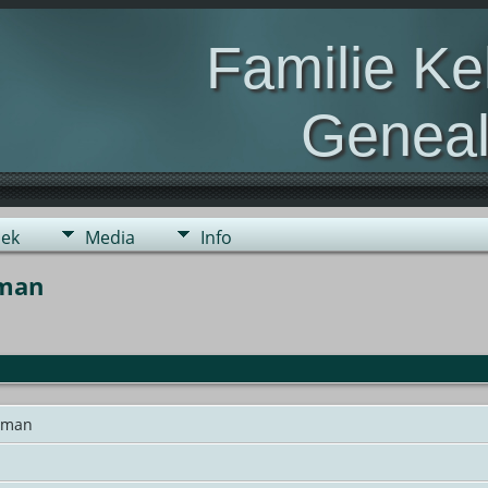
Familie K
Geneal
Genealogie van de fami
ek
Media
Info
rman
erman