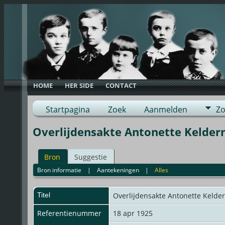
HOME
HER SIDE
CONTACT
Startpagina
Zoek
Aanmelden
Zo
Overlijdensakte Antonette Kelde
Bron
Suggestie
Bron informatie
|
Aantekeningen
|
Alles
Titel
Overlijdensakte Antonette Keld
Referentienummer
18 apr 1925