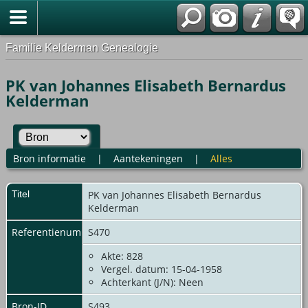
Familie Kelderman Genealogie
PK van Johannes Elisabeth Bernardus
Kelderman
Bron informatie
|
Aantekeningen
|
Alles
Titel
PK van Johannes Elisabeth Bernardus
Kelderman
Referentienummer
S470
Akte: 828
Vergel. datum: 15-04-1958
Achterkant (J/N): Neen
Bron-ID
S493