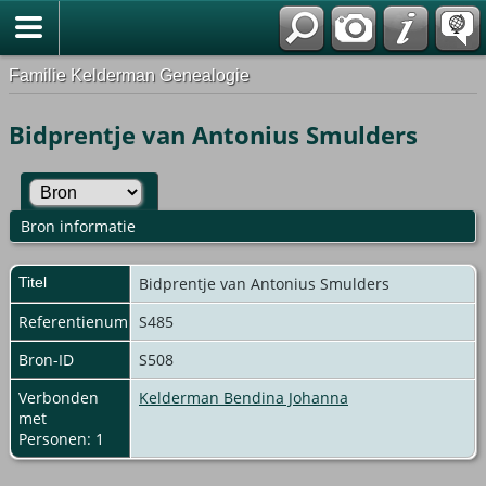
Familie Kelderman Genealogie
Bidprentje van Antonius Smulders
Bron informatie
Titel
Bidprentje van Antonius Smulders
Referentienummer
S485
Bron-ID
S508
Verbonden
Kelderman Bendina Johanna
met
Personen: 1