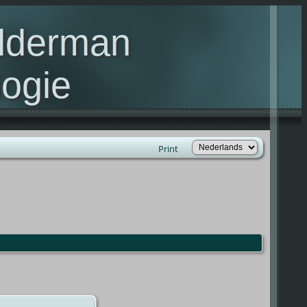
elderman
ogie
lie Kelderman(s)
Print