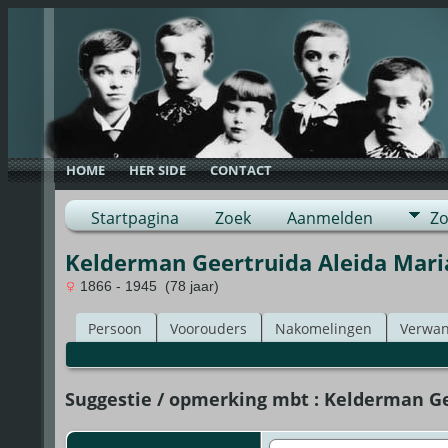
HOME
HER SIDE
CONTACT
Startpagina
Zoek
Aanmelden
Zo
Kelderman Geertruida Aleida Maria
1866 - 1945 (78 jaar)
Persoon
Voorouders
Nakomelingen
Verwan
Suggestie / opmerking mbt : Kelderman Gee