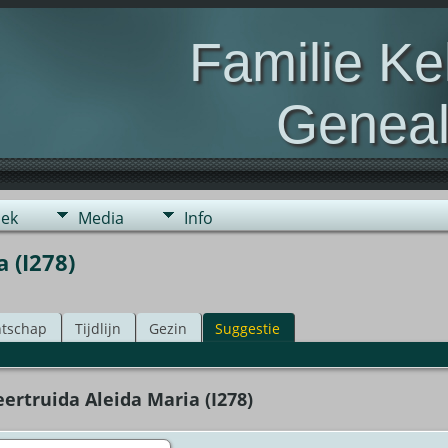
Familie K
Geneal
Genealogie van de fami
ek
Media
Info
 (I278)
tschap
Tijdlijn
Gezin
Suggestie
rtruida Aleida Maria (I278)