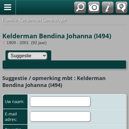
Familie Kelderman Genealogie
Kelderman Bendina Johanna (I494)
1909 - 2001 (92 jaar)
Suggestie / opmerking mbt : Kelderman
Bendina Johanna (I494)
Uw naam:
E-mail
adres: