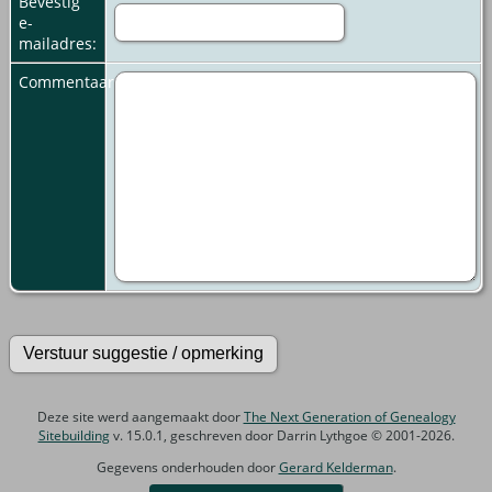
Bevestig
e-
mailadres:
Commentaar:
Deze site werd aangemaakt door
The Next Generation of Genealogy
Sitebuilding
v. 15.0.1, geschreven door Darrin Lythgoe © 2001-2026.
Gegevens onderhouden door
Gerard Kelderman
.