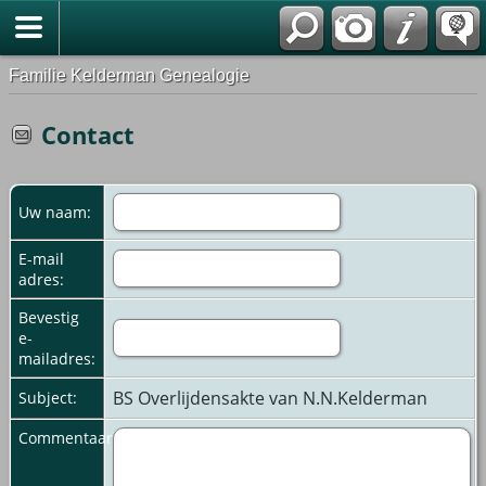
Familie Kelderman Genealogie
Contact
Uw naam:
E-mail
adres:
Bevestig
e-
mailadres:
BS Overlijdensakte van N.N.Kelderman
Subject:
Commentaar: