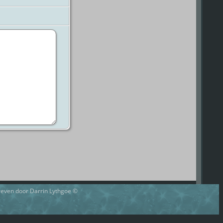
hreven door Darrin Lythgoe ©