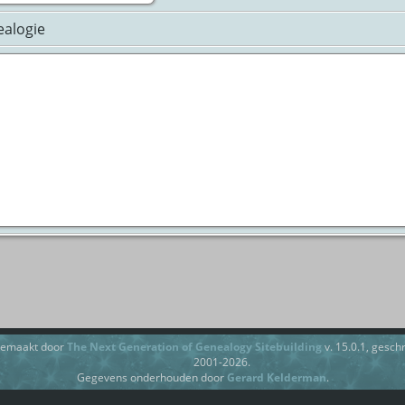
ealogie
gemaakt door
The Next Generation of Genealogy Sitebuilding
v. 15.0.1, gesc
2001-2026.
Gegevens onderhouden door
Gerard Kelderman
.