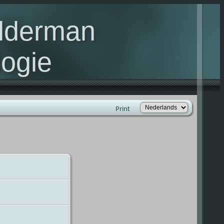
elderman
ogie
lie Kelderman(s)
Print