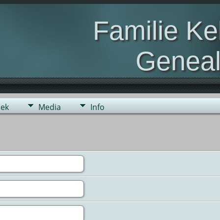
Familie K
Geneal
Genealogie van de fami
ek
Media
Info