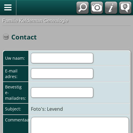
Familie Kelderman Genealogie
Contact
Uw naam:
E-mail
adres:
Bevestig
e-
mailadres:
Foto's: Levend
Subject:
Commentaar: