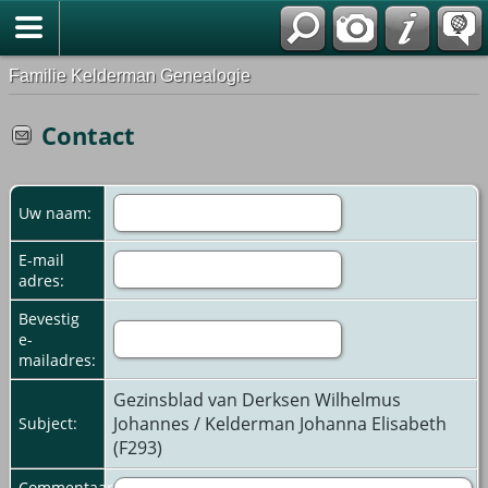
Familie Kelderman Genealogie
Contact
Uw naam:
E-mail
adres:
Bevestig
e-
mailadres:
Gezinsblad van Derksen Wilhelmus
Johannes / Kelderman Johanna Elisabeth
Subject:
(F293)
Commentaar: