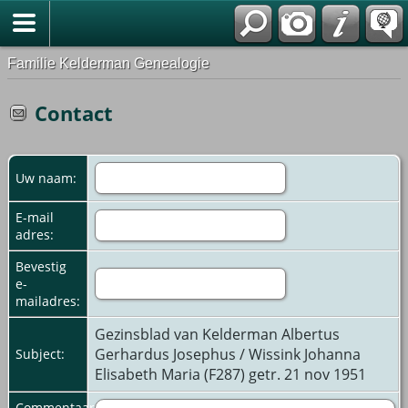
Familie Kelderman Genealogie
Contact
Uw naam:
E-mail
adres:
Bevestig
e-
mailadres:
Gezinsblad van Kelderman Albertus
Gerhardus Josephus / Wissink Johanna
Subject:
Elisabeth Maria (F287) getr. 21 nov 1951
Commentaar: