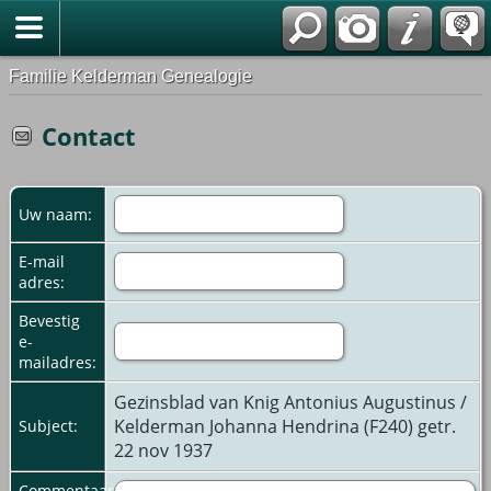
Familie Kelderman Genealogie
Contact
Uw naam:
E-mail
adres:
Bevestig
e-
mailadres:
Gezinsblad van Knig Antonius Augustinus /
Kelderman Johanna Hendrina (F240) getr.
Subject:
22 nov 1937
Commentaar: