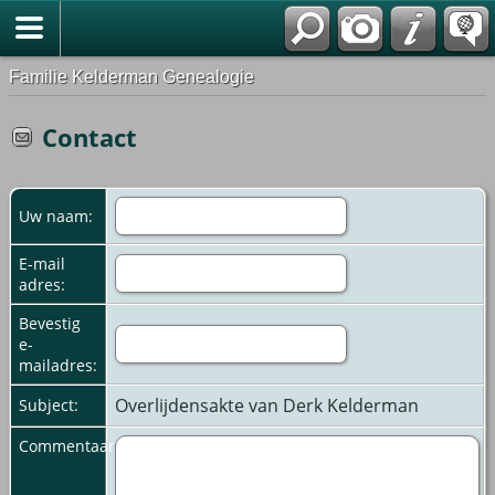
Familie Kelderman Genealogie
Contact
Uw naam:
E-mail
adres:
Bevestig
e-
mailadres:
Overlijdensakte van Derk Kelderman
Subject:
Commentaar: