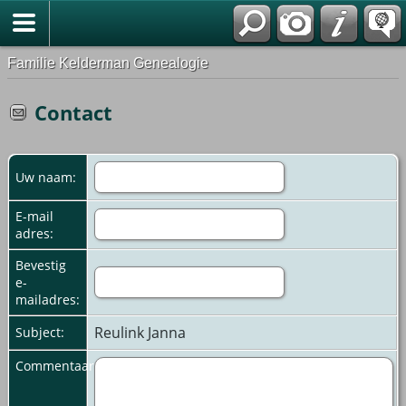
Familie Kelderman Genealogie
Contact
Uw naam:
E-mail
adres:
Bevestig
e-
mailadres:
Reulink Janna
Subject:
Commentaar: