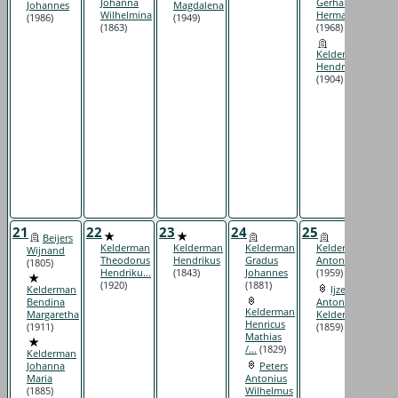
Johanna
Gerhardus
Johannes
Magdalena
Wilhelmina
Hermanus
(1986)
(1949)
(1863)
(1968)
Kelderman
Hendrik
(1904)
21
22
23
24
25
26
Beijers
Kelderman
Kelderman
Kelderman
Kelderman
Wijnand
Theodorus
Hendrikus
Gradus
Antonius
(1805)
Hendriku...
(1843)
Johannes
(1959)
(1920)
(1881)
Kelderman
Ijzereef
Bendina
Antonie /
Kelderman
Margaretha
Kelderman...
Henricus
(1911)
(1859)
Mathias
/...
(1829)
Kelderman
Johanna
Peters
Maria
Antonius
(1885)
Wilhelmus