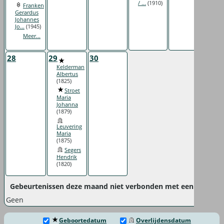
/ ...
(1910)
Franken
Gerardus
Johannes
Jo...
(1945)
Meer...
28
29
30
Kelderman
Albertus
(1825)
Stroet
Maria
Johanna
(1879)
Leuvering
Maria
(1875)
Segers
Hendrik
(1820)
Gebeurtenissen deze maand niet verbonden met een specifie
Geen
Geboortedatum
Overlijdensdatum