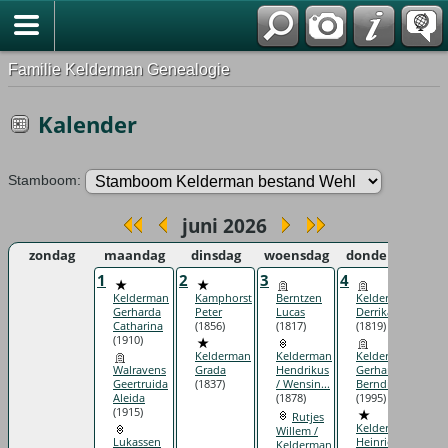
Familie Kelderman Genealogie
Kalender
Stamboom:
juni 2026
zondag
maandag
dinsdag
woensdag
donderdag
1
2
3
4
5
Kelderman
Kamphorst
Berntzen
Kelderman
Gerharda
Peter
Lucas
Derrika
Catharina
(1856)
(1817)
(1819)
(1910)
Kelderman
Kelderman
Kelderman
Walravens
Grada
Hendrikus
Gerharda
Geertruida
(1837)
/ Wensin...
Berndina
Aleida
(1878)
(1995)
(1915)
Rutjes
Kelderman
Willem /
Lukassen
Heinrich
Kelderman