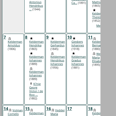
Antonius
Mathias
Ca...
(1891)
Hendrikus
(1865)
...
(1944)
Kelderman
Theresia
(1852)
Meer...
7
8
9
10
11
12
Kelderman
Kelderman
Kelderman
Giesbers
Kelderman
Arnoldus
Hendrika
Gerhardus
Johannes
Bernardus
(1806)
(1865)
(1845)
(1918)
(1880)
Wensink
Kelderman
Kelderman
Kelderman
Maria
Johannes
Hendrikus
Gradus
Elisabeth
(1889)
Johannes
Johannes
(1895)
(1956)
(1881)
Kelderman
Johannes
(1889)
K?nig
Georg
Victor / de
Roo ...
(1882)
14
15
16
17
18
19
Volman
Vedder
Kelderman
Kelderman
Cornelis
Maria