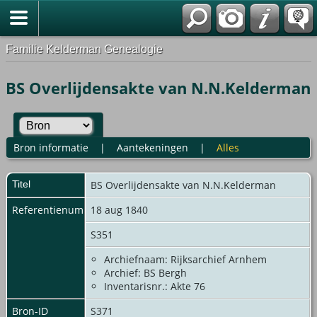
Familie Kelderman Genealogie
BS Overlijdensakte van N.N.Kelderman
Bron informatie
|
Aantekeningen
|
Alles
Titel
BS Overlijdensakte van N.N.Kelderman
Referentienummer
18 aug 1840
S351
Archiefnaam: Rijksarchief Arnhem
Archief: BS Bergh
Inventarisnr.: Akte 76
Bron-ID
S371