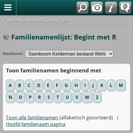
Familie Kelderman Genealogie
Familienamenlijst: Begint met R
Stamboom:
Toon familienamen beginnend met
A
B
C
D
E
F
G
H
I
J
K
L
M
N
O
P
R
S
T
U
V
W
Z
Toon alle familienamen
(alfabetisch gesorteerd) |
Hoofd-familienaam pagina