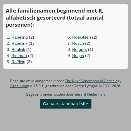
Alle familienamen beginnend met R,
alfabetisch gesorteerd (totaal aantal
personen):
1.
Rabeling
(2)
6.
Roelofsen
(2)
2.
Rabelink
(1)
7.
Rosch
(2)
3.
Reulink
(1)
8.
Rutgers
(1)
4.
Rietman
(2)
9.
Rutjes
(2)
5.
Ro?ling
(3)
Deze site werd aangemaakt door
The Next Generation of Genealogy
Sitebuilding
v. 15.0.1, geschreven door Darrin Lythgoe © 2001-2026.
Gegevens onderhouden door
Gerard Kelderman
.
Ga naar standaard site